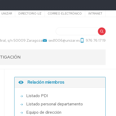
Secundario
UNIZAR
DIRECTORIO UZ
CORREO ELECTRÓNICO
INTRANET
Buscar
ral, s/n 50009 Zaragoza
sed1006@unizar.es
976 76 17 19
STIGACIÓN
OS
I-
UD
STIGACIÓN
RITION-
Relación miembros
TH,
ISE,
ONAL
ITION
STIGADOR
Listado PDI
Listado personal departamento
LOPMENT)
Equipo de dirección
AD