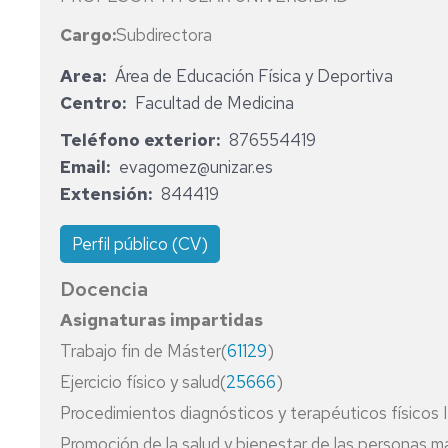
DE
DE
Y
TERA
FÍSICA
Cargo:
Subdirectora
LA
LA
DE
OCUP
Y
SALU
ACTI
COMPRAS
DEPORTIVA
Area
Área de Educación Física y Deportiva
Y
FÍSIC
DEL
Y
Centro
Facultad de Medicina
DEPO
EL
DEPO
Teléfono exterior
876554419
FACU
GRAD
Email
evagomez@unizar.es
DE
GRAD
EN
Extensión
844419
MEDIC
EN
MEDI
MEDI
Perfil público (CV)
GRAD
EN
Docencia
NUTR
HUMA
Asignaturas impartidas
Y
Trabajo fin de Máster(
61129
)
DIETÉ
Ejercicio físico y salud(
25666
)
Procedimientos diagnósticos y terapéuticos físicos I
Promoción de la salud y bienestar de las personas m