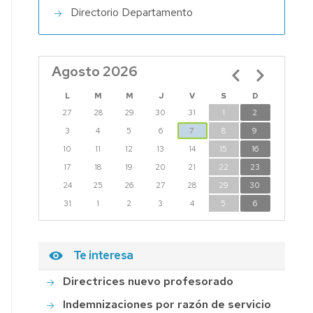
Directorio Departamento
STIGACIÓN
TERAPIA
Agosto 2026
Paginación
MIENTO
ANO
L
M
M
J
V
S
D
27
28
29
30
31
1
2
-
3
4
5
6
7
8
9
UD
10
11
12
13
14
15
16
IUZERAPY:
17
18
19
20
21
22
23
LN
24
25
26
27
28
29
30
NCES
31
1
2
3
4
5
6
ARCH
P-
ERSITY
Te interesa
GOZA
Directrices nuevo profesorado
ENF
Indemnizaciones por razón de servicio